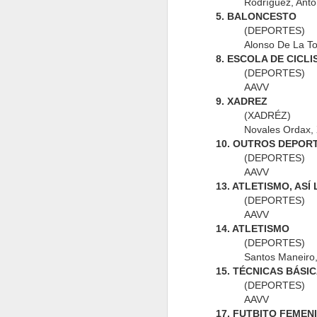
Rodríguez, Ant
5. BALONCESTO
Bardos 37
Bardos 36
Bardos 35
B
(DEPORTES)
Alonso De La T
8. ESCOLA DE CICLI
(DEPORTES)
AAVV
9. XADREZ
(XADRÉZ)
Revista Deportiva
Bardos 27
Bardos 26
B
Novales Ordax, X
1
10. OUTROS DEPOR
(DEPORTES)
AAVV
13. ATLETISMO, AS
(DEPORTES)
Bardos 18
Bardos 17
Bardos 16
B
AAVV
14. ATLETISMO
(DEPORTES)
Santos Maneiro,
15. TÉCNICAS BÁSI
(DEPORTES)
AAVV
Bardos 8
Bardos 7
Bardos 6
Bolet
17. FUTBITO FEMEN