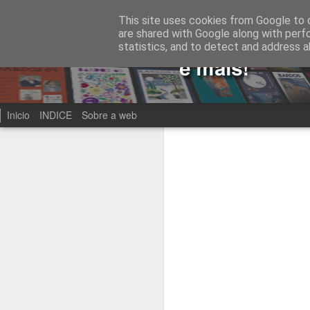
This site uses cookies from Google to d
are shared with Google along with perf
statistics, and to detect and address a
Inicio
INDICE
Sobre a web
Recientes
Fecha
Etiqueta
Bardos 86
Bardos 85
Bardos 84
B
Bardos 76
Bardos 75
Bardos 74
B