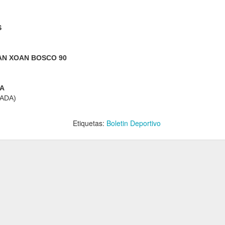
18
17
16
S
in Deportivo
Boletin Deportivo
Bardos 2
Boletin Deport
AN XOAN BOSCO 90
11
10
9
DA
ADA)
in Deportivo
Boletin Deportivo
Bardos 0
Boletin Deport
Etiquetas:
Boletin Deportivo
3
2
1
osa Voz 6
A Nosa Voz 5
A Nosa Voz 4
A Nosa Voz 
osa Voz 6