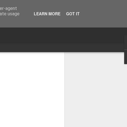
ser-agent
LEARN MORE
GOT IT
rate usage
Bardos 79
Bardos 78
Bardos 77
Bardos 69
Bardos 68
Bardos 67