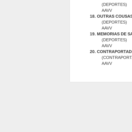
(DEPORTES)
AAVV
18. OUTRAS COUSA
(DEPORTES)
AAVV
Boletin Deportivo
Bardos 3
Boletin Deportivo
Bolet
19. MEMORIAS DE S
13
12
(DEPORTES)
AAVV
20. CONTRAPORTA
(CONTRAPORT
AAVV
Boletin Deportivo
Boletin Deportivo
Boletin Deportivo
Bolet
6
5
4
Follas Nosas 0
A Nosa Voz 8
A Nosa Voz 7
A N
A N