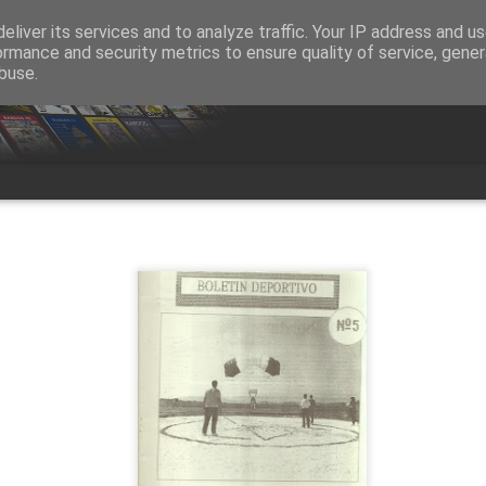
eliver its services and to analyze traffic. Your IP address and u
ormance and security metrics to ensure quality of service, gene
buse.
Boletin Deportivo 5
ardos 83
Bardos 82
Bardos 81
Bardos 80
ardos 73
Bardos 72
Bardos 71
Bardos 70