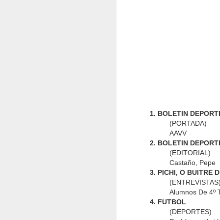
Bardos 66
Bardos 65
Bardos 64
B
Bardos 56
Bardos 55
Bardos 54
B
1. BOLETIN DEPORT
(PORTADA)
AAVV
2. BOLETIN DEPORT
(EDITORIAL)
Castaño, Pepe
3. PICHI, O BUITRE 
Bardos 46
Bardos 45
Bardos 44 - 2
B
(ENTREVISTAS
Alumnos De 4º 
4. FUTBOL
(DEPORTES)