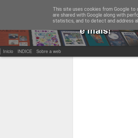
This site uses cookies from Google to d
are shared with Google along with perf
statistics, and to detect and address a
Inicio
INDICE
Sobre a web
Recientes
Fecha
Etiqueta
Bardos 86
Bardos 85
Bardos 84
B
Bardos 76
Bardos 75
Bardos 74
B