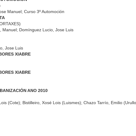
)
ardos 34
Bardos 33
Bardos 32
Bardos 31
ose Manuel; Curso 3º Automoción
TA
ORTAXES)
, Manuel; Domínguez Lucio, Jose Luis
o, Jose Luis
ardos 25
Bardos 24
Bardos 23
Bardos 22
RBORES XIABRE
RBORES XIABRE
ardos 15
Bardos 14
Bardos 13
Bardos 12
BANIZACIÓN ANO 2010
is (Cote); Bistilleiro, Xosé Lois (Luismes); Chazo Tarrío, Emilio (Urull
in Deportivo
Bardos 5
Boletin Deportivo
Boletin Deport