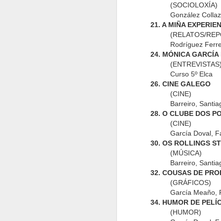
(SOCIOLOXÍA)
González Collaz
21. A MIÑA EXPERIE
(RELATOS/REP
Rodríguez Ferre
Boletin Deportivo
Bardos 3
Boletin Deportivo
Bolet
24. MÓNICA GARCÍA
13
12
(ENTREVISTAS
Curso 5º Elca
26. CINE GALEGO
(CINE)
Barreiro, Santia
28. O CLUBE DOS 
Boletin Deportivo
Boletin Deportivo
Boletin Deportivo
Bolet
(CINE)
6
5
4
García Doval, F
30. OS ROLLINGS S
(MÚSICA)
Barreiro, Santia
32. COUSAS DE PRO
Follas Nosas 0
A Nosa Voz 8
A Nosa Voz 7
A N
(GRÁFICOS)
García Meaño,
A N
34. HUMOR DE PELÍ
(HUMOR)