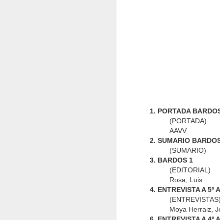
Bardos 66
Bardos 65
Bardos 64
B
Bardos 56
Bardos 55
Bardos 54
B
1. PORTADA BARDOS
(PORTADA)
AAVV
2. SUMARIO BARDOS
(SUMARIO)
3. BARDOS 1
(EDITORIAL)
Bardos 46
Bardos 45
Bardos 44 - 2
B
Rosa; Luis
4. ENTREVISTA A 5
(ENTREVISTAS
Moya Herraiz, J
6. ENTREVISTA A 4