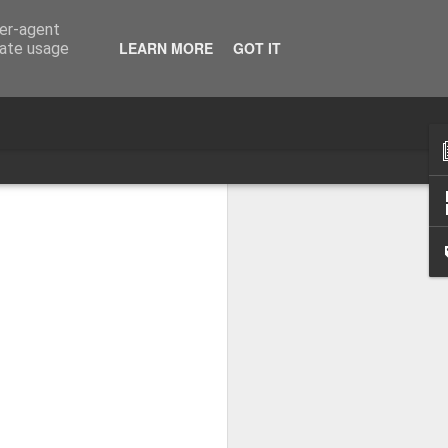
ser-agent
LEARN MORE
GOT IT
rate usage
Bardos 79
Bardos 78
Bardos 77
Bardos 69
Bardos 68
Bardos 67