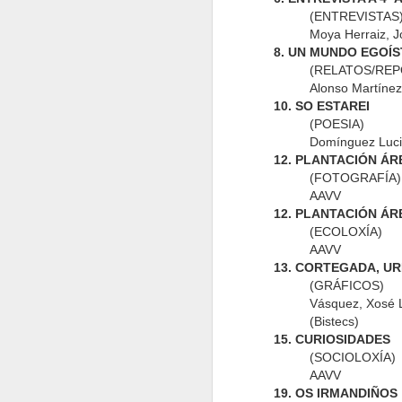
(ENTREVISTAS
Bardos 37
Bardos 36
Bardos 35
B
Moya Herraiz, J
8. UN MUNDO EGOÍS
(RELATOS/REP
Alonso Martínez
10. SO ESTAREI
(POESIA)
Domínguez Luci
Revista Deportiva
Bardos 27
Bardos 26
B
12. PLANTACIÓN Á
1
(FOTOGRAFÍA)
AAVV
12. PLANTACIÓN Á
(ECOLOXÍA)
AAVV
Bardos 18
Bardos 17
Bardos 16
B
13. CORTEGADA, UR
(GRÁFICOS)
Vásquez, Xosé Lo
(Bistecs)
15. CURIOSIDADES
(SOCIOLOXÍA)
AAVV
Bardos 8
Bardos 7
Bardos 6
Bolet
19. OS IRMANDIÑOS