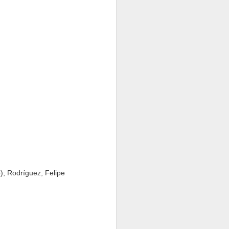
Bardos 30
Bardos 29
Bardos 28
Bardos 21
Bardos 20
Bardos 19
Bardos 11
Bardos 10
Bardos 9
o); Rodríguez, Felipe
ivo
Bardos 4
Boletin Deportivo
Boletin Deportivo