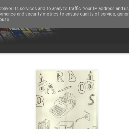
eliver its services and to analyze traffic. Your IP address and u
ormance and security metrics to ensure quality of service, gene
buse.
Bardos 1
ardos 83
Bardos 82
Bardos 81
Bardos 80
ardos 73
Bardos 72
Bardos 71
Bardos 70