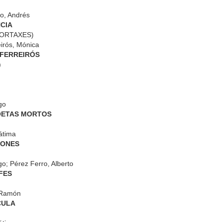
18
17
16
o, Andrés
NCIA
ORTAXES)
irós, Mónica
in Deportivo
Boletin Deportivo
Bardos 2
Boletin Deport
 FERREIRÓS
11
10
9
)
go
POETAS MORTOS
in Deportivo
Boletin Deportivo
Bardos 0
Boletin Deport
3
2
1
átima
TONES
go; Pérez Ferro, Alberto
FES
osa Voz 6
A Nosa Voz 5
A Nosa Voz 4
A Nosa Voz 
 Ramón
osa Voz 6
CULA